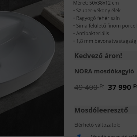
Méret: 50x38x12 cm
• Szuper-vékony élek
• Ragyogó fehér szín
• Sima felületű finom porc
• Antibakteriális
• 1,8 mm bevonatvastagság
Kedvező áron!
NORA mosdókagyló
Origina
49 400
37 990
Ft
F
price
was:
49
Mosdóleeresztő
400 Ft.
MOSDÓLEERESZTŐ
Elérhető változatok: