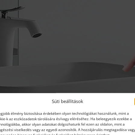
Süti beállítások
egjobb élmény biztosítása érdekében olyan technológiákat használunk, mint a
kie-k az eszközadatok tárolására és/vagy eléréséhez. Ha beleegyezik ezekbe a
hnológiákba, akkor olyan adatokat dolgozhatunk fel ezen az oldalon, mint a
gészési viselkedés vagy az egyedi azonosítók. A hozzájárulás megtagadása vag