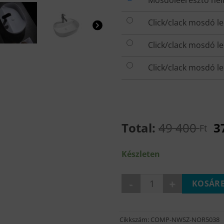
Mosdóleeresztő nél
Total:
49 400
3
Ft
Készleten
NORA pultra építhető mosdó
KOSÁRB
Cikkszám:
COMP-NWSZ-NOR5038