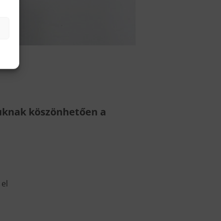
juknak köszönhetően a
 el