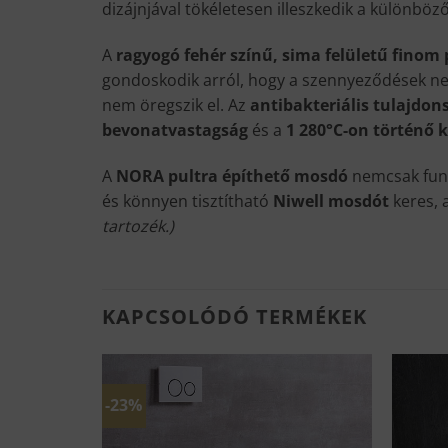
dizájnjával tökéletesen illeszkedik a különb
A
ragyogó fehér színű, sima felületű finom
gondoskodik arról, hogy a szennyeződések neh
nem öregszik el. Az
antibakteriális tulajdon
bevonatvastagság
és a
1 280°C-on történő k
A
NORA pultra építhető mosdó
nemcsak funk
és könnyen tisztítható
Niwell mosdót
keres, 
tartozék.)
KAPCSOLÓDÓ TERMÉKEK
-23%