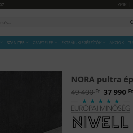
907
GYIK
sés
tkezőre:
SZANITER
CSAPTELEP
EXTRÁK, KIEGÉSZÍTŐK
AKCIÓK
TU
NORA pultra é
Original
49 400
37 990
Ft
F
price
was:
49
400 Ft.