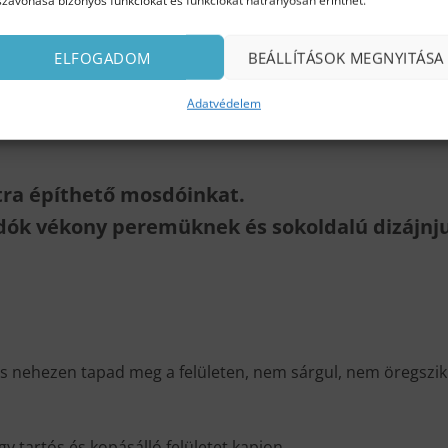
szavonása bizonyos funkciókat és funkciókat hátrányosan érinthet.
ELFOGADOM
BEÁLLÍTÁSOK MEGNYITÁSA
Adatvédelem
ltra építhető mosdóinkat.
dók vékony peremüknek és sokoldalú dizájn
és nehezen tapad meg a felületen, nem sárgul, nem öregszik
y tartós és kopásálló felületet kapjon