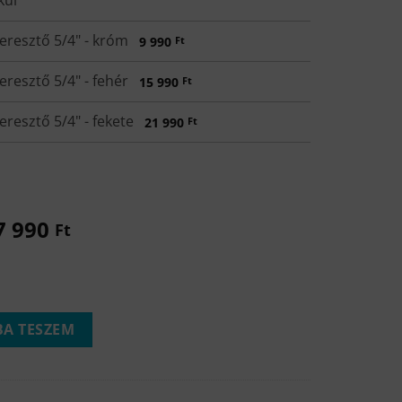
kül
Click/clack mosdó leeresztő 5/4" - króm
9 990
Ft
Click/clack mosdó leeresztő 5/4" - fehér
15 990
Ft
Click/clack mosdó leeresztő 5/4" - fekete
21 990
Ft
7 990
Ft
 mennyiség
A TESZEM