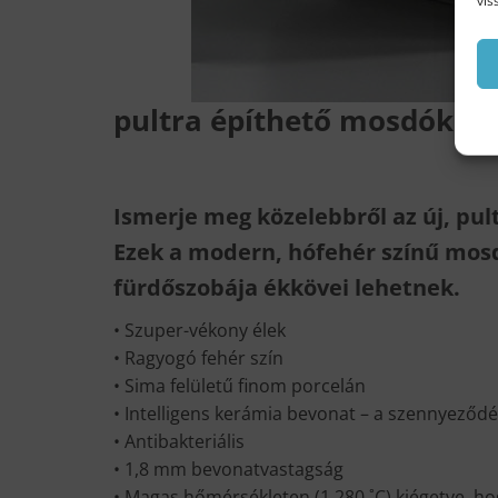
vis
pultra építhető mosdók
Ismerje meg közelebbről az új, pu
Ezek a modern, hófehér színű mos
fürdőszobája ékkövei lehetnek.
• Szuper-vékony élek
• Ragyogó fehér szín
• Sima felületű finom porcelán
• Intelligens kerámia bevonat – a szennyeződ
• Antibakteriális
• 1,8 mm bevonatvastagság
• Magas hőmérsékleten (1 280 ˚C) kiégetve, hog