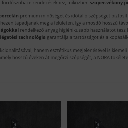
öző fürdőszobai elrendezésekhez, miközben
szuper-vékony 
 porcelán
prémium minőséget és időtálló szépséget biztosít
ezen tapadjanak meg a felületen, így a mosdó hosszú távon
ságokkal
rendelkező anyag higiénikusabb használatot tesz 
iégetési technológia
garantálja a tartósságot és a kopásáll
cionalitásával, hanem esztétikus megjelenésével is kiemeli
amely hosszú éveken át megőrzi szépségét, a NORA tökélete