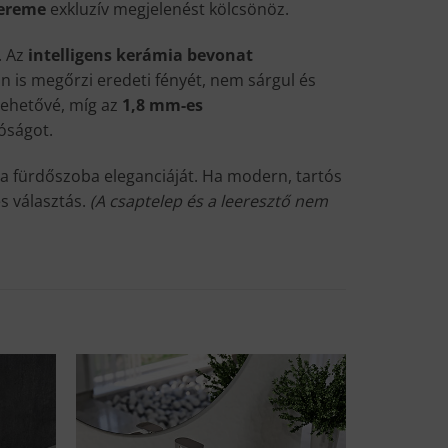
pereme
exkluzív megjelenést kölcsönöz.
. Az
intelligens kerámia bevonat
 is megőrzi eredeti fényét, nem sárgul és
lehetővé, míg az
1,8 mm-es
óságot.
 a fürdőszoba eleganciáját. Ha modern, tartós
s választás.
(A csaptelep és a leeresztő nem