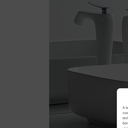
A l
coo
tec
bön