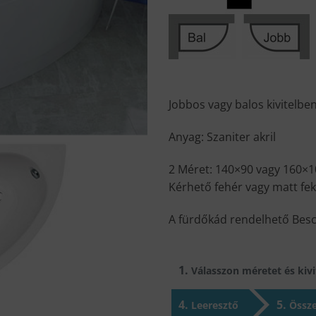
Jobbos vagy balos kivitelbe
Anyag: Szaniter akril
2 Méret: 140×90 vagy 160×
Kérhető fehér vagy matt fek
A fürdőkád rendelhető Besco
1
Válasszon méretet és kivit
4
5
Leeresztő
Össze