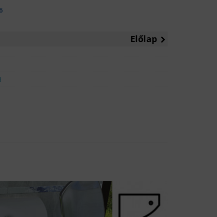
ő
Előlap
d