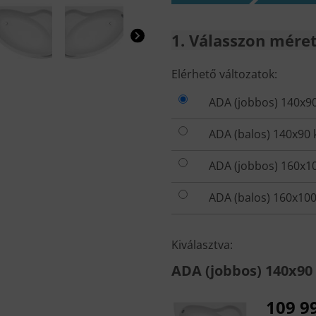
1
Válasszon mérete
VÁLASSZON
Elérhető változatok:
MÉRETET
ADA (jobbos) 140x9
ÉS KIVITELT!
ADA (balos) 140x90 
ADA (jobbos) 160x1
ADA (balos) 160x100
Kiválasztva:
ADA (jobbos) 140x90
109 9