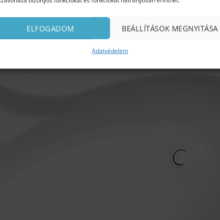
szavonása bizonyos funkciókat és funkciókat hátrányosan érinthet.
ELFOGADOM
BEÁLLÍTÁSOK MEGNYITÁSA
Adatvédelem