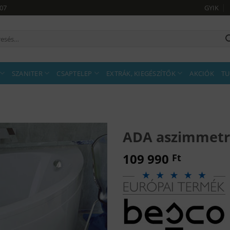
907
GYIK
sés
tkezőre:
SZANITER
CSAPTELEP
EXTRÁK, KIEGÉSZÍTŐK
AKCIÓK
TU
ADA aszimmetr
109 990
Ft