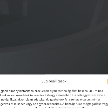
Süti beállítások
egjobb élmény biztosítása érdekében olyan technológiákat használunk, mint a
kie-k az eszközadatok tárolására és/vagy eléréséhez. Ha beleegyezik ezekbe a
hnológiákba, akkor olyan adatokat dolgozhatunk fel ezen az oldalon, mint a
gészési viselkedés vagy az egyedi azonosítók. A hozzájárulás megtagadása vag