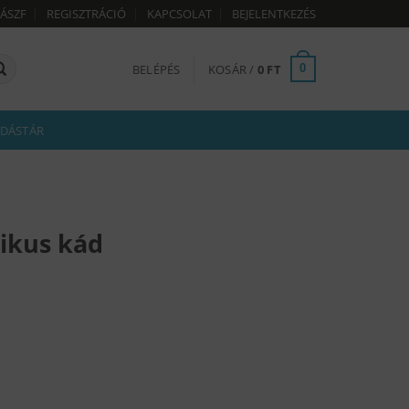
ÁSZF
REGISZTRÁCIÓ
KAPCSOLAT
BEJELENTKEZÉS
BELÉPÉS
KOSÁR /
0
FT
0
DÁSTÁR
ikus kád