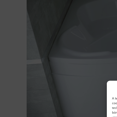
A l
coo
tec
bön