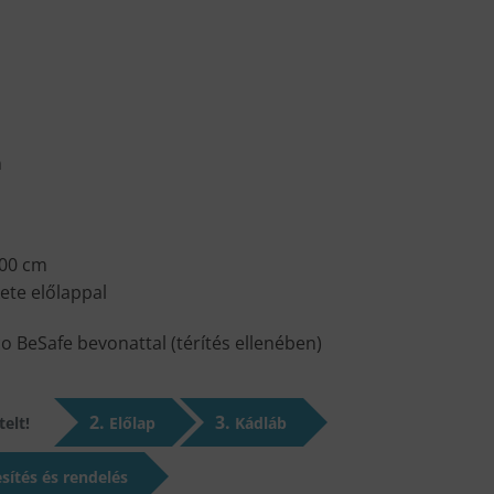
n
100 cm
ete előlappal
 BeSafe bevonattal (térítés ellenében)
2
3
elt!
Előlap
Kádláb
sítés és rendelés