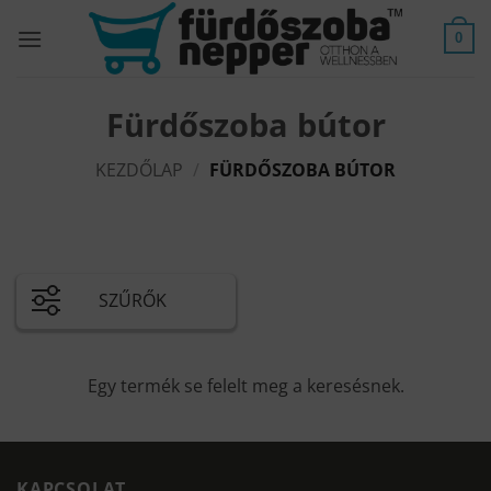
Skip
to
0
content
Fürdőszoba bútor
KEZDŐLAP
/
FÜRDŐSZOBA BÚTOR
SZŰRŐK
Egy termék se felelt meg a keresésnek.
KAPCSOLAT