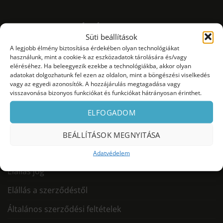
FONTOS INFORMÁCIÓK
Süti beállítások
A legjobb élmény biztosítása érdekében olyan technológiákat
Miért mi?
használunk, mint a cookie-k az eszközadatok tárolására és/vagy
eléréséhez. Ha beleegyezik ezekbe a technológiákba, akkor olyan
adatokat dolgozhatunk fel ezen az oldalon, mint a böngészési viselkedés
Díjmentes házhozszállítás
vagy az egyedi azonosítók. A hozzájárulás megtagadása vagy
visszavonása bizonyos funkciókat és funkciókat hátrányosan érinthet.
Garancia
ELFOGADOM
Munkatársaink
GYIK
BEÁLLÍTÁSOK MEGNYITÁSA
Vásárlási feltételek
Adatvédelem
Elállás jog
Elállás a szerződéstől
Általános szerződési feltételek