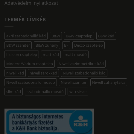
Adatvédelmi nyilatkozat
TERMÉK CÍMKÉK
akril szabadonálló kád
B&W
B&W csaptelep
B&W kád
B&W szaniter
B&W zuhany
BF
Decco csaptelep
Illusion csaptelep
matt kád
matt mosdó
Modern/Varium csaptelep
Niwell aszimmetrikus kád
niwell kád
niwell sarokkád
Niwell szabadonálló kád
Niwell szabadonálló mosdó
Niwell szaniter
Niwell zuhanytálca
slim kád
szabadonálló mosdó
wc csésze