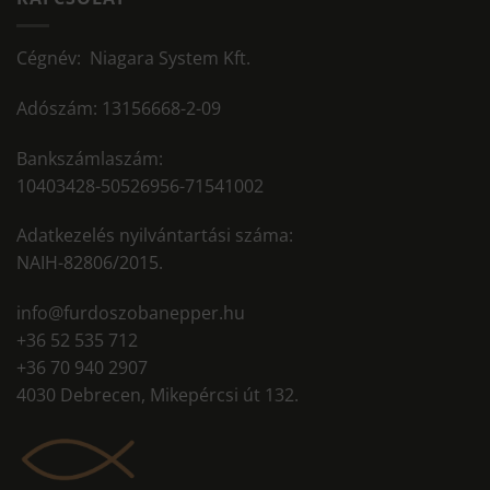
Cégnév: Niagara System Kft.
Adószám: 13156668-2-09
Bankszámlaszám:
10403428-50526956-71541002
Adatkezelés nyilvántartási száma:
NAIH-82806/2015.
info@furdoszobanepper.hu
+36 52 535 712
+36 70 940 2907
4030 Debrecen, Mikepércsi út 132.