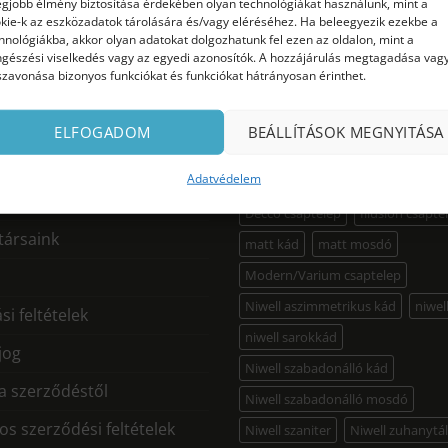
egjobb élmény biztosítása érdekében olyan technológiákat használunk, mint a
kie-k az eszközadatok tárolására és/vagy eléréséhez. Ha beleegyezik ezekbe a
hnológiákba, akkor olyan adatokat dolgozhatunk fel ezen az oldalon, mint a
gészési viselkedés vagy az egyedi azonosítók. A hozzájárulás megtagadása vag
OS INFORMÁCIÓK
TERMÉK CÍMKÉK
szavonása bizonyos funkciókat és funkciókat hátrányosan érinthet.
akril szabadonálló kád
B&W
mi?
ELFOGADOM
BEÁLLÍTÁSOK MEGNYITÁSA
B&W csaptelep
B&W kád
tes házhozszállítás
Adatvédelem
B&W szaniter
B&W zuhany
B
ia
Decco csaptelep
Illusion csapte
ársaink
matt kád
matt mosdó
Modern/Varium csaptelep
Niwell aszimmetrikus kád
niwel
si feltételek
niwell sarokkád
 jog
Niwell szabadonálló kád
 a szerződéstől
Niwell szabadonálló mosdó
os szerződési feltételek
Niwell szaniter
Niwell zuhanytá