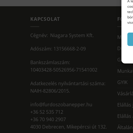
A l
coo
tec
bön
KAPCSOLAT
FONT
vis
Cégnév: Niagara System Kft.
Miért 
Díjmen
Adószám: 13156668-2-09
Garanc
Bankszámlaszám:
10403428-50526956-71541002
Munkat
GYIK
Adatkezelés nyilvántartási száma:
NAIH-82806/2015.
Vásárlá
info@furdoszobanepper.hu
Elállás
+36 52 535 712
Elállás
+36 70 940 2907
4030 Debrecen, Mikepércsi út 132.
Általán