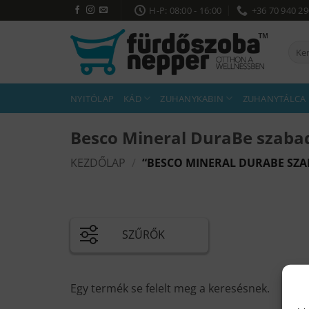
Skip
H-P: 08:00 - 16:00
+36 70 940 2
to
content
Kere
a
köve
NYITÓLAP
KÁD
ZUHANYKABIN
ZUHANYTÁLCA
Besco Mineral DuraBe szaba
KEZDŐLAP
/
“BESCO MINERAL DURABE SZA
SZŰRŐK
Egy termék se felelt meg a keresésnek.