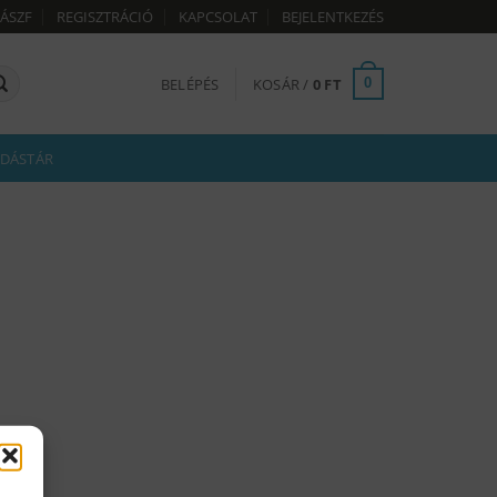
ÁSZF
REGISZTRÁCIÓ
KAPCSOLAT
BEJELENTKEZÉS
BELÉPÉS
KOSÁR /
0
FT
0
DÁSTÁR