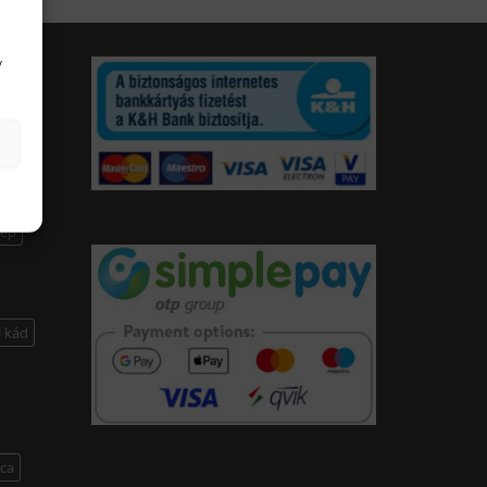
y
F
lep
l kád
lca