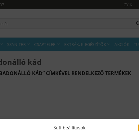
907
GYIK
sés
tkezőre:
SZANITER
CSAPTELEP
EXTRÁK, KIEGÉSZÍTŐK
AKCIÓK
TU
donálló kád
BADONÁLLÓ KÁD” CÍMKÉVEL RENDELKEZŐ TERMÉKEK
Süti beállítások