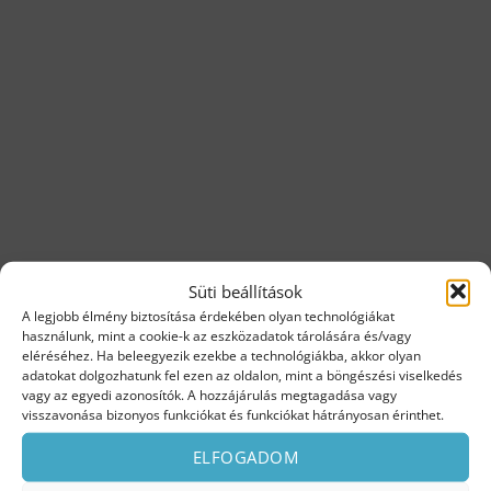
Süti beállítások
A legjobb élmény biztosítása érdekében olyan technológiákat
KAPCSOLÓDÓ TERMÉKEK
használunk, mint a cookie-k az eszközadatok tárolására és/vagy
eléréséhez. Ha beleegyezik ezekbe a technológiákba, akkor olyan
adatokat dolgozhatunk fel ezen az oldalon, mint a böngészési viselkedés
vagy az egyedi azonosítók. A hozzájárulás megtagadása vagy
visszavonása bizonyos funkciókat és funkciókat hátrányosan érinthet.
ELFOGADOM