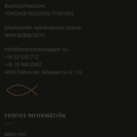
Bankszámlaszám:
10403428-50526956-71541002
Adatkezelés nyilvántartási száma:
NAIH-82806/2015.
info@furdoszobanepper.hu
+36 52 535 712
+36 70 940 2907
4030 Debrecen, Mikepércsi út 132.
FONTOS INFORMÁCIÓK
Miért mi?