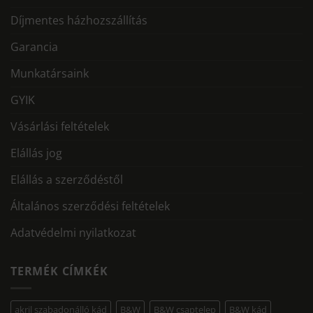
Díjmentes házhozszállítás
Garancia
Munkatársaink
GYIK
Vásárlási feltételek
Elállás jog
Elállás a szerződéstől
Általános szerződési feltételek
Adatvédelmi nyilatkozat
TERMÉK CÍMKÉK
akril szabadonálló kád
B&W
B&W csaptelep
B&W kád