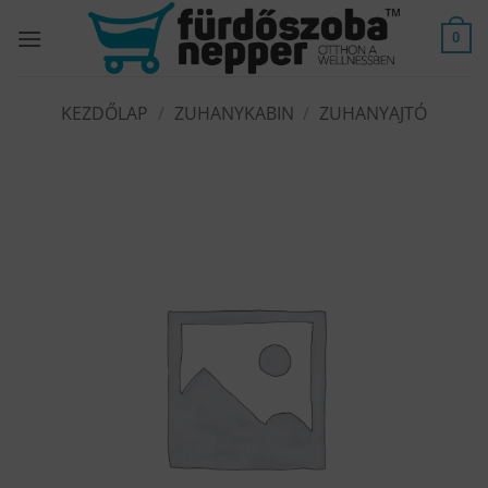
Skip
to
0
content
KEZDŐLAP
/
ZUHANYKABIN
/
ZUHANYAJTÓ