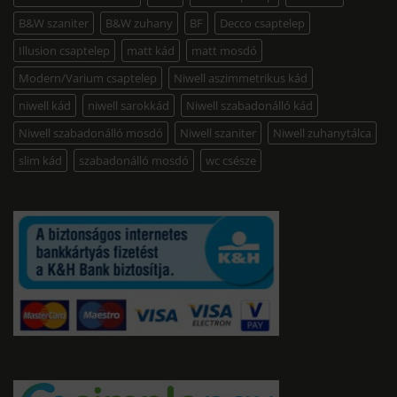
B&W szaniter
B&W zuhany
BF
Decco csaptelep
Illusion csaptelep
matt kád
matt mosdó
Modern/Varium csaptelep
Niwell aszimmetrikus kád
niwell kád
niwell sarokkád
Niwell szabadonálló kád
Niwell szabadonálló mosdó
Niwell szaniter
Niwell zuhanytálca
slim kád
szabadonálló mosdó
wc csésze