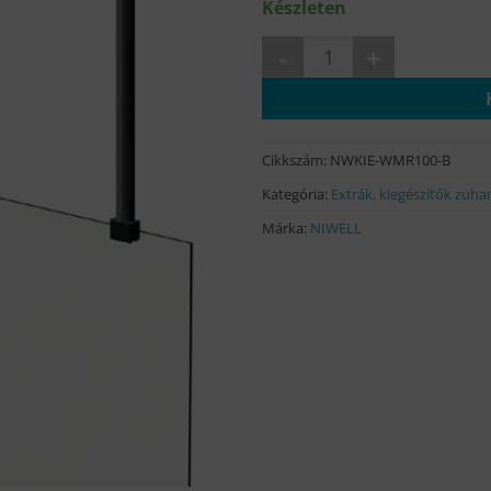
Készleten
Walk-in mennyezeti rögzítő 1
Cikkszám:
NWKIE-WMR100-B
Kategória:
Extrák, kiegészítők zuh
Márka:
NIWELL