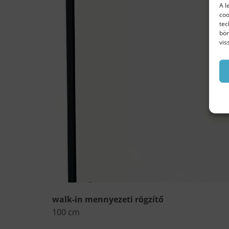
A l
coo
tec
bön
vis
walk-in mennyezeti rögzítő
100 cm