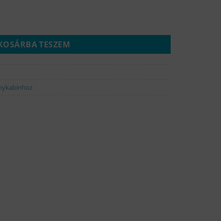
00 - fekete mennyiség
KOSÁRBA TESZEM
anykabinhoz