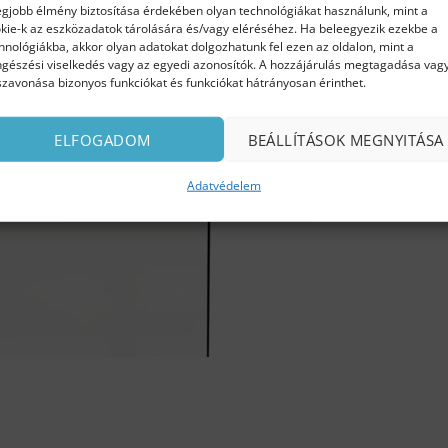
egjobb élmény biztosítása érdekében olyan technológiákat használunk, mint a
kie-k az eszközadatok tárolására és/vagy eléréséhez. Ha beleegyezik ezekbe a
hnológiákba, akkor olyan adatokat dolgozhatunk fel ezen az oldalon, mint a
gészési viselkedés vagy az egyedi azonosítók. A hozzájárulás megtagadása vag
szavonása bizonyos funkciókat és funkciókat hátrányosan érinthet.
ELFOGADOM
BEÁLLÍTÁSOK MEGNYITÁSA
Adatvédelem