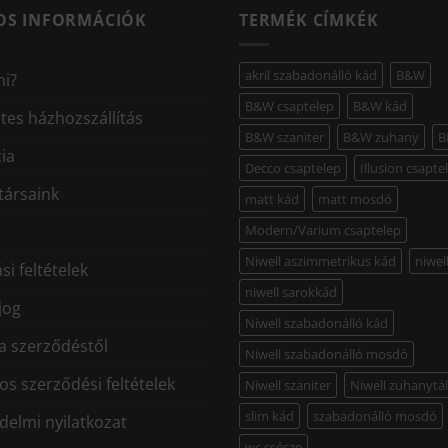
OS INFORMÁCIÓK
TERMÉK CÍMKÉK
akril szabadonálló kád
B&W
mi?
B&W csaptelep
B&W kád
tes házhozszállítás
B&W szaniter
B&W zuhany
B
ia
Decco csaptelep
Illusion csapte
ársaink
matt kád
matt mosdó
Modern/Varium csaptelep
Niwell aszimmetrikus kád
niwel
si feltételek
niwell sarokkád
 jog
Niwell szabadonálló kád
 a szerződéstől
Niwell szabadonálló mosdó
os szerződési feltételek
Niwell szaniter
Niwell zuhanytá
slim kád
szabadonálló mosdó
delmi nyilatkozat
wc csésze