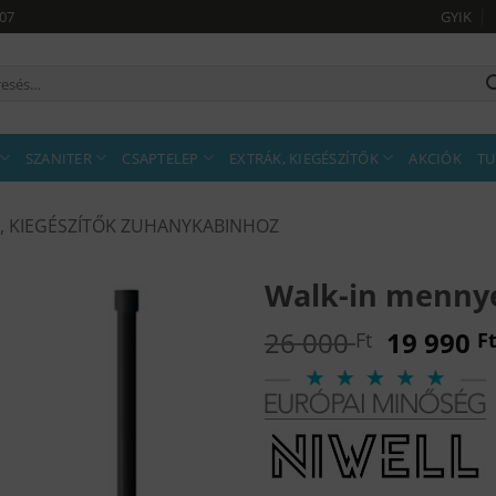
907
GYIK
sés
tkezőre:
SZANITER
CSAPTELEP
EXTRÁK, KIEGÉSZÍTŐK
AKCIÓK
TU
, KIEGÉSZÍTŐK ZUHANYKABINHOZ
Walk-in mennyez
Original
26 000
19 990
Ft
F
price
was:
26
000 Ft.