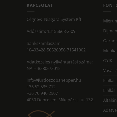
KAPCSOLAT
FONT
Cégnév: Niagara System Kft.
Miért 
Díjmen
Adószám: 13156668-2-09
Garanc
Bankszámlaszám:
10403428-50526956-71541002
Munkat
GYIK
Adatkezelés nyilvántartási száma:
NAIH-82806/2015.
Vásárlá
info@furdoszobanepper.hu
Elállás
+36 52 535 712
Elállás
+36 70 940 2907
4030 Debrecen, Mikepércsi út 132.
Általán
Adatvé