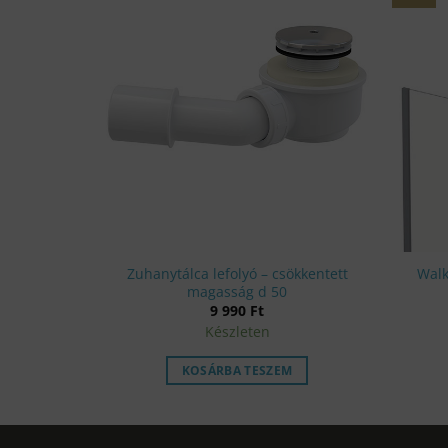
Zuhanytálca lefolyó – csökkentett
Walk
szék
magasság d 50
al
Current
0
Ft
price
9 990
Ft
is:
Készleten
78
990 Ft.
M
KOSÁRBA TESZEM