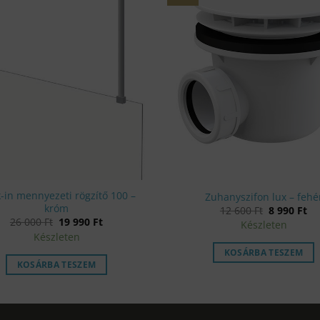
-in mennyezeti rögzítő 100 –
Zuhanyszifon lux – fehé
króm
Original
Cu
12 600
Ft
8 990
Ft
price
pr
Original
Current
26 000
Ft
19 990
Ft
Készleten
was:
is:
price
price
Készleten
12
8
was:
is:
600 Ft.
99
26
19
KOSÁRBA TESZEM
000 Ft.
990 Ft.
KOSÁRBA TESZEM