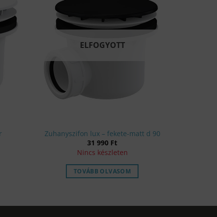
ELFOGYOTT
r
Zuhanyszifon lux – fekete-matt d 90
rrent
31 990
Ft
ice
Nincs készleten
0 Ft.
TOVÁBB OLVASOM