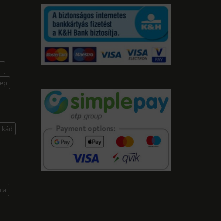
F
lep
l kád
lca