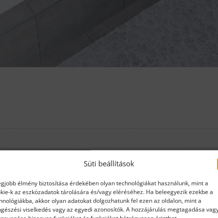
Süti beállítások
egjobb élmény biztosítása érdekében olyan technológiákat használunk, mint a
kie-k az eszközadatok tárolására és/vagy eléréséhez. Ha beleegyezik ezekbe a
hnológiákba, akkor olyan adatokat dolgozhatunk fel ezen az oldalon, mint a
gészési viselkedés vagy az egyedi azonosítók. A hozzájárulás megtagadása vag