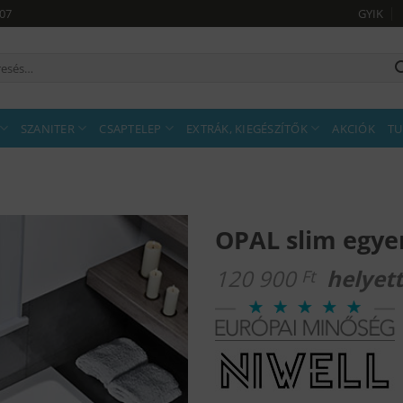
907
GYIK
sés
tkezőre:
SZANITER
CSAPTELEP
EXTRÁK, KIEGÉSZÍTŐK
AKCIÓK
TU
OPAL slim egye
120 900
helyet
Ft