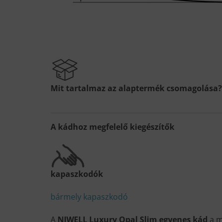
Mit tartalmaz az alaptermék csomagolása?
A kádhoz megfelelő kiegészítők
kapaszkodók
bármely kapaszkodó
A
NIWELL Luxury Opal Slim egyenes kád
a m