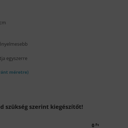
 cm
 kényelmesebb
tja egyszerre
d szükség szerint kiegészítőt!
0
Ft