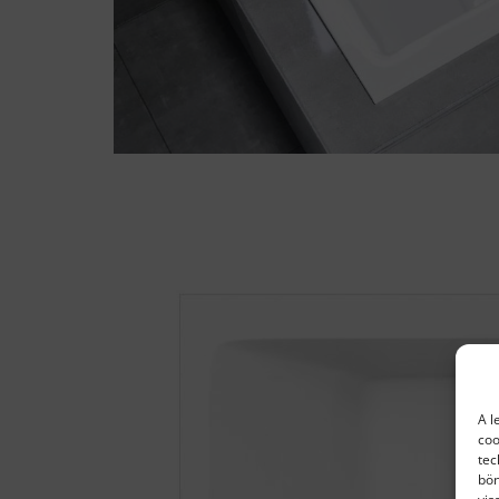
A l
coo
tec
bön