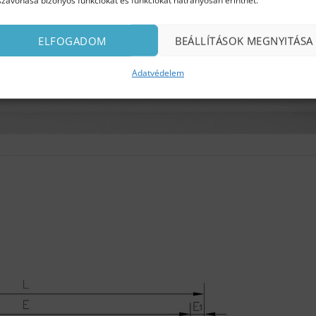
szavonása bizonyos funkciókat és funkciókat hátrányosan érinthet.
ELFOGADOM
BEÁLLÍTÁSOK MEGNYITÁSA
Adatvédelem