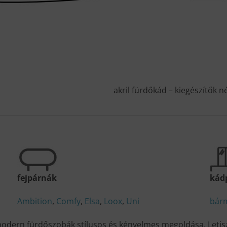
akril fürdőkád – kiegészítők n
fejpárnák
kád
Ambition
,
Comfy
,
Elsa
,
Loox
,
Uni
bár
odern fürdőszobák stílusos és kényelmes megoldása. Letisz