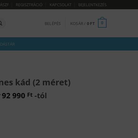
ÁSZF
REGISZTRÁCIÓ
KAPCSOLAT
BEJELENTKEZÉS
BELÉPÉS
KOSÁR /
0
FT
0
DÁSTÁR
nes kád (2 méret)
t
92 990
-tól
Ft