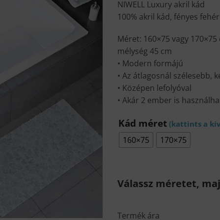
NIWELL Luxury akril kád
100% akril kád, fényes fehér
Méret: 160×75 vagy 170×75
mélység 45 cm
• Modern formájú
• Az átlagosnál szélesebb,
• Középen lefolyóval
• Akár 2 ember is használha
Kád méret
160×75
170×75
Válassz méretet, maj
Termék ára