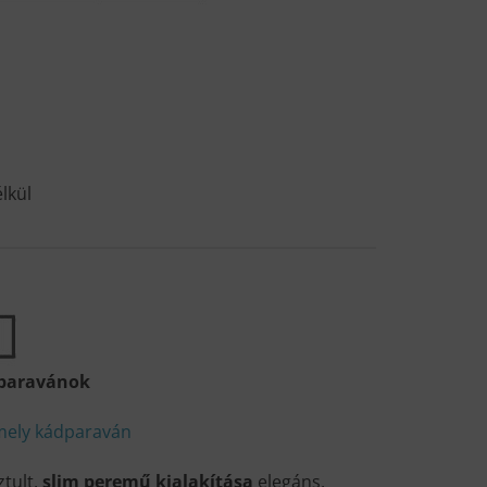
élkül
paravánok
mely kádparaván
tult,
slim peremű kialakítása
elegáns,