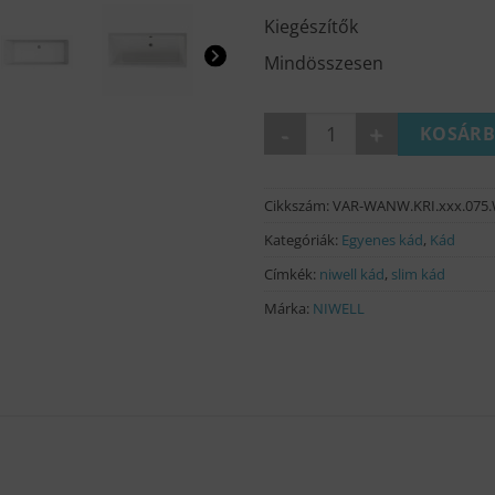
Kiegészítők
Mindösszesen
OPAL slim egyenes kád (2 mé
KOSÁRB
Cikkszám:
VAR-WANW.KRI.xxx.075
Kategóriák:
Egyenes kád
,
Kád
Címkék:
niwell kád
,
slim kád
Márka:
NIWELL