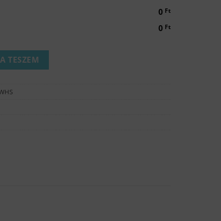
0
Ft
0
Ft
ret) mennyiség
A TESZEM
.WHS