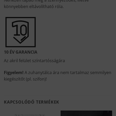
Nehezen tapad meg a szennyeződés, illetve
könnyebben eltávolítható róla.
10 ÉV GARANCIA
Az akril felület színtartósságára
Figyelem!
A zuhanytálca ára nem tartalmaz semmilyen
kiegészítőt (pl. szifon)!
KAPCSOLÓDÓ TERMÉKEK