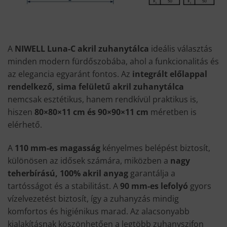
A
NIWELL Luna-C akril zuhanytálca
ideális választás
minden modern fürdőszobába, ahol a funkcionalitás és
az elegancia egyaránt fontos. Az
integrált előlappal
rendelkező, sima felületű akril zuhanytálca
nemcsak esztétikus, hanem rendkívül praktikus is,
hiszen
80×80×11 cm és 90×90×11 cm
méretben is
elérhető.
A
110 mm-es magasság
kényelmes belépést biztosít,
különösen az idősek számára, miközben a
nagy
teherbírású, 100% akril anyag
garantálja a
tartósságot és a stabilitást. A
90 mm-es lefolyó
gyors
vízelvezetést biztosít, így a zuhanyzás mindig
komfortos és higiénikus marad. Az alacsonyabb
kialakításnak köszönhetően a legtöbb zuhanyszifon