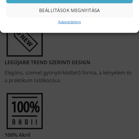
BEÁLLÍTÁSOK MEGNYITÁSA
Adatvédelem
LEGÚJABB TREND SZERINTI DESIGN
Elegáns, szemet gyönyörködtető forma, a kényelem és
a praktikum találkozása.
100% Akril