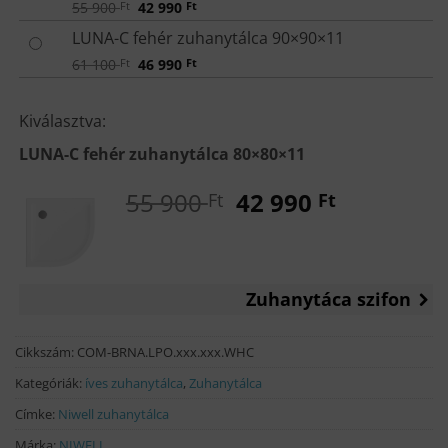
Original
Current
55 900
Ft
42 990
Ft
price
price
was:
is:
LUNA-C fehér zuhanytálca 90×90×11
55
42
900 Ft.
990 Ft.
Original
Current
61 100
Ft
46 990
Ft
price
price
was:
is:
61
46
Kiválasztva:
100 Ft.
990 Ft.
LUNA-C fehér zuhanytálca 80×80×11
Original
Current
55 900
42 990
Ft
Ft
price
price
was:
is:
55
42
900 Ft.
990 Ft.
Zuhanytáca szifon
Cikkszám:
COM-BRNA.LPO.xxx.xxx.WHC
Kategóriák:
íves zuhanytálca
,
Zuhanytálca
Címke:
Niwell zuhanytálca
Márka:
NIWELL