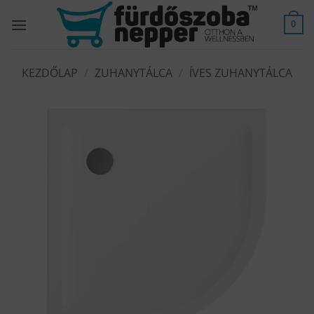
Skip
to
0
content
KEZDŐLAP
/
ZUHANYTÁLCA
/
ÍVES ZUHANYTÁLCA