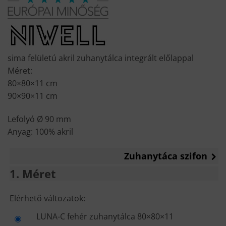
was:
is:
55
42
900 Ft.
990 Ft.
sima felületú akril zuhanytálca integrált előlappal
Méret:
80×80×11 cm
90×90×11 cm
Lefolyó Ø 90 mm
Anyag: 100% akril
Zuhanytáca szifon
1
Méret
MÉRET
Elérhető változatok:
LUNA-C fehér zuhanytálca 80×80×11