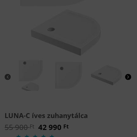
LUNA-C íves zuhanytálca
Original
Current
55 900
42 990
Ft
Ft
price
price