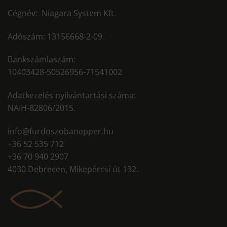
Cégnév: Niagara System Kft.
Adószám: 13156668-2-09
Bankszámlaszám:
10403428-50526956-71541002
Adatkezelés nyilvántartási száma:
NAIH-82806/2015.
info@furdoszobanepper.hu
+36 52 535 712
+36 70 940 2907
4030 Debrecen, Mikepércsi út 132.