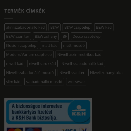
TERMÉK CÍMKÉK
akril szabadonálló kád
B&W
B&W csaptelep
B&W kád
B&W szaniter
B&W zuhany
BF
Decco csaptelep
Illusion csaptelep
matt kád
matt mosdó
Modern/Varium csaptelep
Niwell aszimmetrikus kád
niwell kád
niwell sarokkád
Niwell szabadonálló kád
Niwell szabadonálló mosdó
Niwell szaniter
Niwell zuhanytálca
slim kád
szabadonálló mosdó
wc csésze