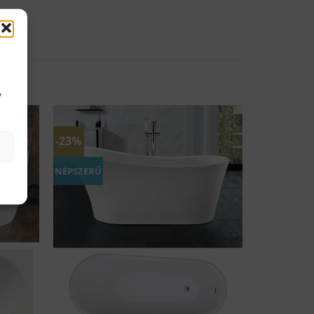
y
-23%
NÉPSZERŰ