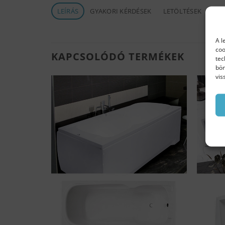
LEÍRÁS
GYAKORI KÉRDÉSEK
LETÖLTÉSEK
A l
coo
KAPCSOLÓDÓ TERMÉKEK
tec
bön
vis