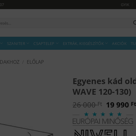
907
GYIK
sés
tkezőre:
SZANITER
CSAPTELEP
EXTRÁK, KIEGÉSZÍTŐK
AKCIÓK
TU
KÁDAKHOZ
/
ELŐLAP
Egyenes kád old
WAVE 120-130)
Original
26 000
19 990
Ft
F
price
was:
26
000 Ft.