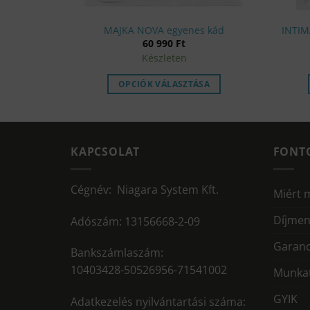
d
MAJKA NOVA egyenes kád
INTIM
60 990
Ft
Készleten
SA
OPCIÓK VÁLASZTÁSA
KAPCSOLAT
FONT
Cégnév: Niagara System Kft.
Miért 
Díjmen
Adószám: 13156668-2-09
Garanc
Bankszámlaszám:
10403428-50526956-71541002
Munkat
GYIK
Adatkezelés nyilvántartási száma: