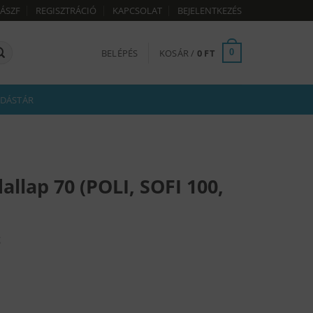
ÁSZF
REGISZTRÁCIÓ
KAPCSOLAT
BEJELENTKEZÉS
BELÉPÉS
KOSÁR /
0
FT
0
DÁSTÁR
allap 70 (POLI, SOFI 100,
Current
t
price
is:
19
990 Ft.