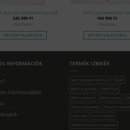
A duo slim aszimmetrikus kád
AVITA aszimmetrikus ká
245 990
Ft
104 990
Ft
Készleten
Készleten
OPCIÓK VÁLASZTÁSA
OPCIÓK VÁLASZTÁSA
OS INFORMÁCIÓK
TERMÉK CÍMKÉK
akril szabadonálló kád
B&W
mi?
B&W csaptelep
B&W kád
tes házhozszállítás
B&W szaniter
B&W zuhany
B
ia
Decco csaptelep
Illusion csapte
ársaink
matt kád
matt mosdó
Modern/Varium csaptelep