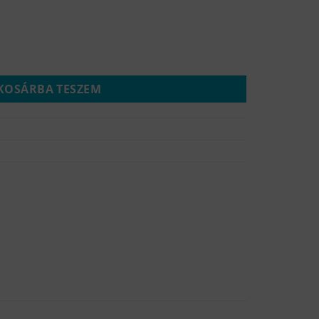
I, SOFI 100, WAVE 120-130) mennyiség
KOSÁRBA TESZEM