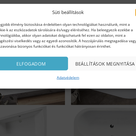
Süti beállítások
egjobb élmény biztosítása érdekében olyan technológiákat használunk, mint a
kie-k az eszközadatok tárolására és/vagy eléréséhez. Ha beleegyezik ezekbe a
hnológiákba, akkor olyan adatokat dolgozhatunk fel ezen az oldalon, mint a
gészési viselkedés vagy az egyedi azonosítók. A hozzájárulás megtagadása vag
szavonása bizonyos funkciókat és funkciókat hátrányosan érinthet.
ELFOGADOM
BEÁLLÍTÁSOK MEGNYITÁSA
Adatvédelem