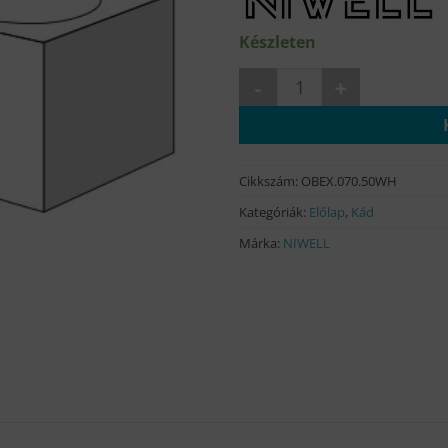
Készleten
Egyenes kád oldallap 70 (POL
Cikkszám:
OBEX.070.50WH
Kategóriák:
Előlap
,
Kád
Márka:
NIWELL