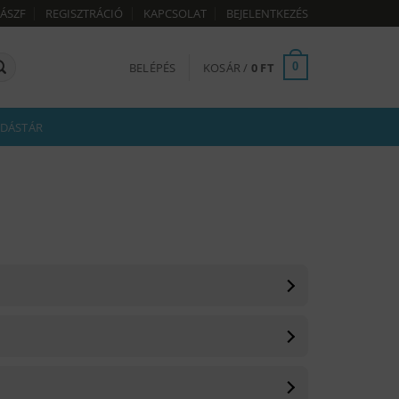
ÁSZF
REGISZTRÁCIÓ
KAPCSOLAT
BEJELENTKEZÉS
BELÉPÉS
KOSÁR /
0
FT
0
DÁSTÁR