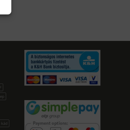
F
lep
l kád