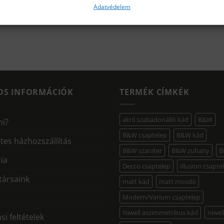
Adatvédelem
OS INFORMÁCIÓK
TERMÉK CÍMKÉK
akril szabadonálló kád
B&W
mi?
B&W csaptelep
B&W kád
tes házhozszállítás
B&W szaniter
B&W zuhany
B
ia
Decco csaptelep
Illusion csapte
ársaink
matt kád
matt mosdó
Modern/Varium csaptelep
Niwell aszimmetrikus kád
niwel
si feltételek