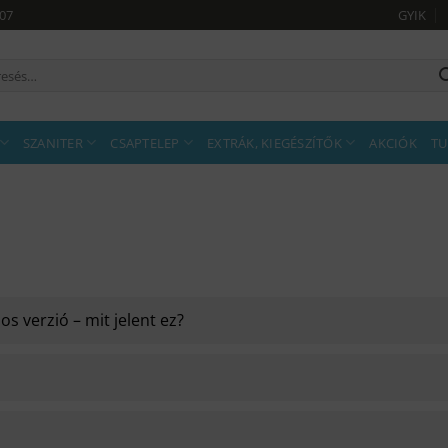
907
GYIK
sés
tkezőre:
SZANITER
CSAPTELEP
EXTRÁK, KIEGÉSZÍTŐK
AKCIÓK
TU
s verzió – mit jelent ez?