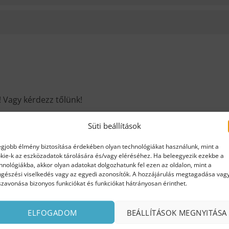
! Vagy kérdezz tőlünk!
Süti beállítások
egjobb élmény biztosítása érdekében olyan technológiákat használunk, mint a
kie-k az eszközadatok tárolására és/vagy eléréséhez. Ha beleegyezik ezekbe a
hnológiákba, akkor olyan adatokat dolgozhatunk fel ezen az oldalon, mint a
gészési viselkedés vagy az egyedi azonosítók. A hozzájárulás megtagadása vag
szavonása bizonyos funkciókat és funkciókat hátrányosan érinthet.
ELFOGADOM
BEÁLLÍTÁSOK MEGNYITÁSA