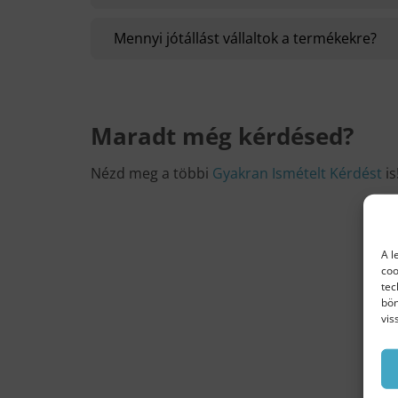
Mennyi jótállást vállaltok a termékekre?
Maradt még kérdésed?
Nézd meg a többi
Gyakran Ismételt Kérdést
is
A l
coo
tec
bön
vis