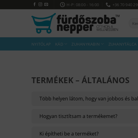
Skip
H-P: 08:00 - 16:00
+36 70 940 2
to
content
Kere
a
köve
NYITÓLAP
KÁD
ZUHANYKABIN
ZUHANYTÁLCA
TERMÉKEK – ÁLTALÁNOS
Több helyen látom, hogy van jobbos és balo
Hogyan tisztítsam a termékemet?
Ki építheti be a terméket?