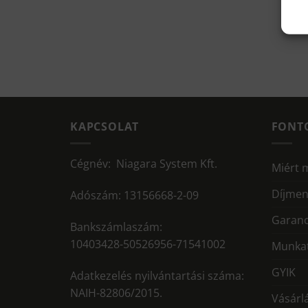
KAPCSOLAT
FONT
Cégnév: Niagara System Kft.
Miért 
Díjmen
Adószám: 13156668-2-09
Garanc
Bankszámlaszám:
10403428-50526956-71541002
Munkat
GYIK
Adatkezelés nyilvántartási száma:
NAIH-82806/2015.
Vásárlá